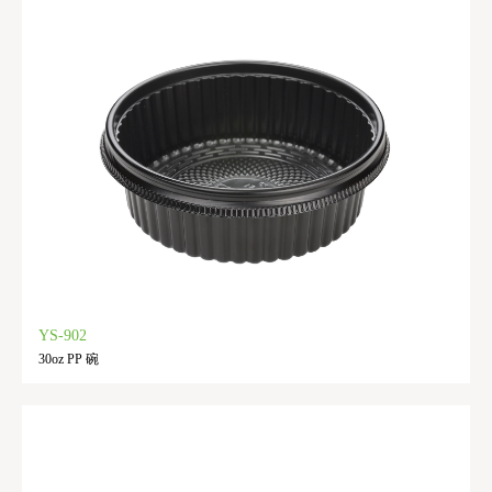
YS-902
30oz PP 碗